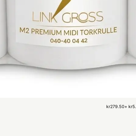
kr
279.50
+
kr
5