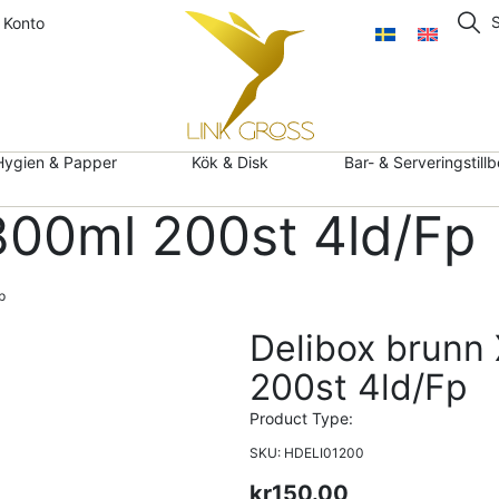
 Konto
Hygien & Papper
Kök & Disk
Bar- & Serveringstill
800ml 200st 4ld/Fp
p
Delibox brunn
200st 4ld/Fp
Product Type:
SKU: HDELI01200
kr
150.00