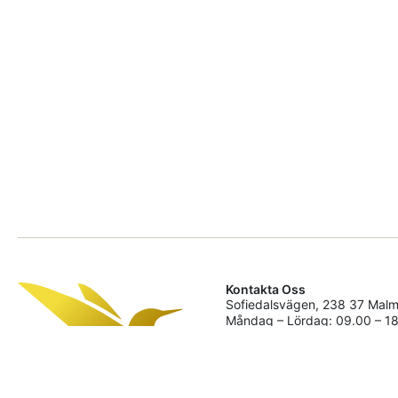
Kontakta Oss
Sofiedalsvägen, 238 37 Mal
Måndag – Lördag: 09.00 – 1
linkgrossab@outlook.com
04 40 04 42 (Inom Sverige)
+46 440 04 42 (Internationell