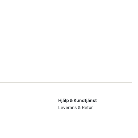
Hjälp & Kundtjänst
Leverans & Retur
ervering
Allmänna villkorTerms & Conditions
g, Hygien & Papper
Diskmaskin