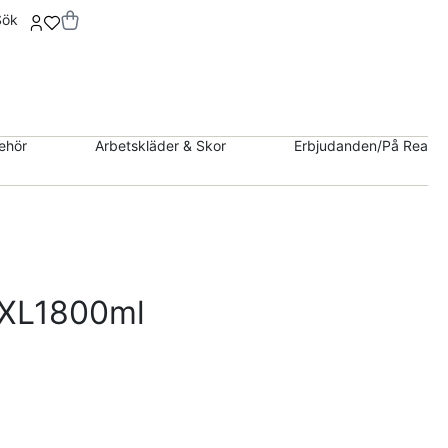
Sök
behör
Arbetskläder & Skor
Erbjudanden/På Rea
 XL1800ml