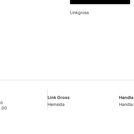
Linkgross
Link Gross
Handla
mö
Hemsida
Handla
8.00
Om Oss
Bar & S
Kontakta Oss
Städnin
t)
Kök & 