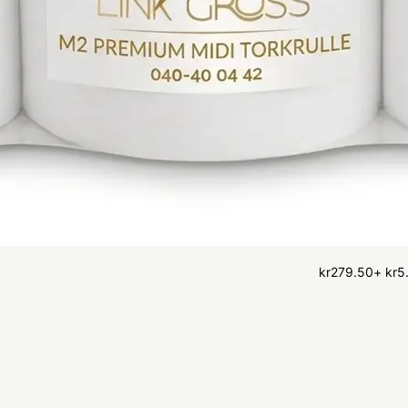
kr
279.50
+
kr
5