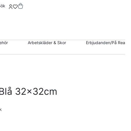
Sök
behör
Arbetskläder & Skor
Erbjudanden/På Rea
 Blå 32x32cm
k