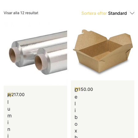
Visar alla 12 resultat
Sortera efter
Standard
kr
150.00
D
kr
217.00
A
e
l
l
u
i
m
b
i
o
n
x
i
b