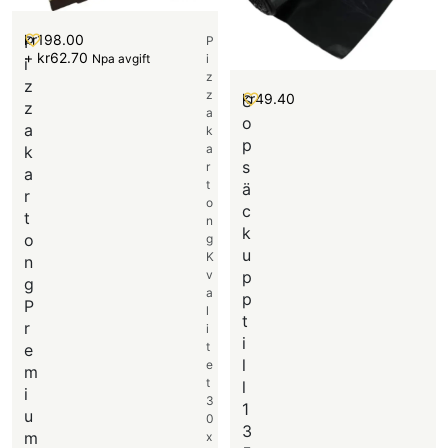
kr
198.00
P
P
+
kr
62.70
Npa avgift
i
i
z
z
z
kr
49.40
S
z
a
o
a
k
p
a
k
s
r
a
t
ä
r
o
c
t
n
k
o
g
u
K
n
v
p
g
a
p
P
l
t
r
i
i
t
e
l
e
m
t
l
i
3
1
u
0
3
m
x