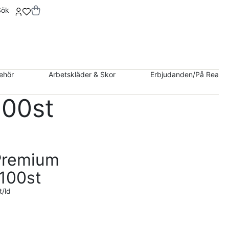
Sök
behör
Arbetskläder & Skor
Erbjudanden/På Rea
100st
Premium
100st
/ld