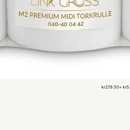
kr
279.50
+
kr
5