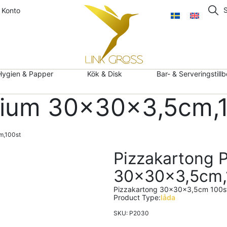
 Konto
Hygien & Papper
Kök & Disk
Bar- & Serveringstill
mium 30x30x3,5cm,
m,100st
Pizzakartong 
30x30x3,5cm,
Pizzakartong 30x30x3,5cm 100st
Product Type:
låda
SKU: P2030